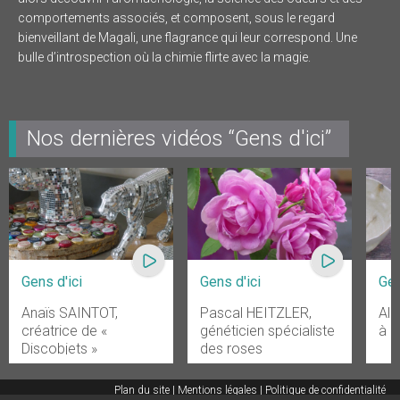
comportements associés, et composent, sous le regard
bienveillant de Magali, une flagrance qui leur correspond. Une
bulle d’introspection où la chimie flirte avec la magie.
Nos dernières vidéos “Gens d'ici”
Gens d'ici
Gens d'ici
Gen
Anaïs SAINTOT,
Pascal HEITZLER,
Ala
créatrice de «
généticien spécialiste
à C
Discobjets »
des roses
Plan du site
Mentions légales
Politique de confidentialité