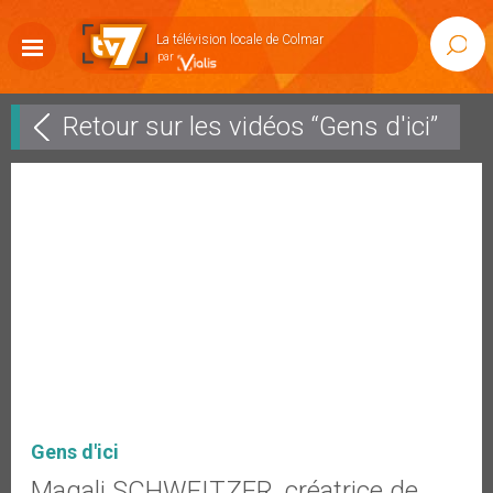
Accéder
au
La télévision locale de Colmar
Rech
contenu
Afficher
la
navigation
Retour sur les vidéos “Gens d'ici”
Gens d'ici
Magali SCHWEITZER, créatrice de