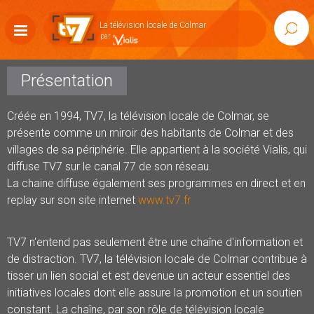
Accéder
au
La télévision locale de Colmar
Rech
contenu
Afficher
la
navigation
Présentation
Créée en 1994, TV7, la télévision locale de Colmar, se
présente comme un miroir des habitants de Colmar et des
villages de sa périphérie. Elle appartient à la société Vialis, qui
diffuse TV7 sur le canal 77 de son réseau.
La chaine diffuse également ses programmes en direct et en
replay sur son site internet
www.tv7.fr
TV7 n'entend pas seulement être une chaîne d'information et
de distraction. TV7, la télévision locale de Colmar contribue à
tisser un lien social et est devenue un acteur essentiel des
initiatives locales dont elle assure la promotion et un soutien
constant. La chaîne, par son rôle de télévision locale