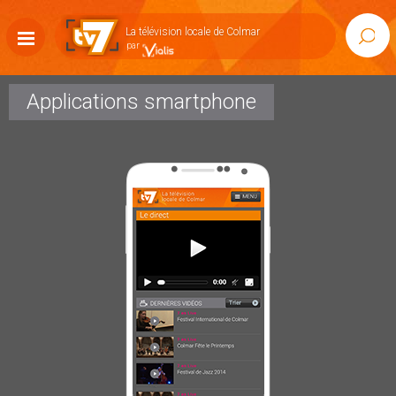
Accéder
au
La télévision locale de Colmar
Rech
contenu
Afficher
la
navigation
Applications smartphone