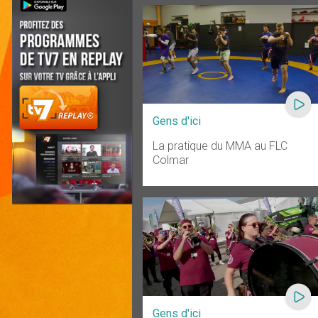
Gens d'ici
La pratique du MMA au FLC
Colmar
Gens d'ici