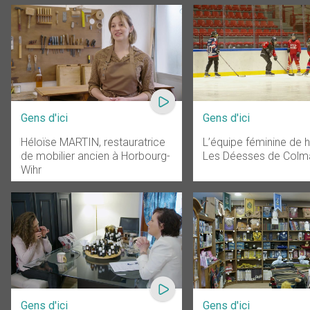
Gens d'ici
Gens d'ici
Héloïse MARTIN, restauratrice
L’équipe féminine de 
de mobilier ancien à Horbourg-
Les Déesses de Colma
Wihr
Gens d'ici
Gens d'ici