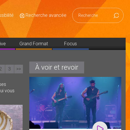
ibilité
Recherche avancée
Reche
ive
Grand Format
Focus
À voir et revoir
2
3
>>
ses
qui vous