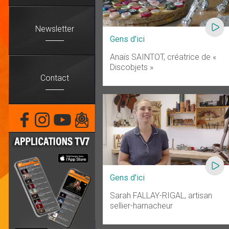
Newsletter
Gens d'ici
Anaïs SAINTOT, créatrice de «
Discobjets »
Contact
Gens d'ici
Sarah FALLAY-RIGAL, artisan
sellier-harnacheur