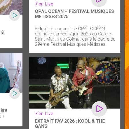
7 en Live
OPAL OCEAN – FESTIVAL MUSIQUES
METISSES 2025
Extrait du concert de OPAL OCÉAN
 à
donné le samedi 7 juin 2025 au Cercle
Saint-Martin de Colmar dans le cadre du
29ème Festival Musiques Métisses.
ière
7 en Live
en
EXTRAIT FAV 2026 : KOOL & THE
GANG