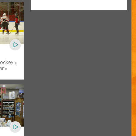
hockey «
r »