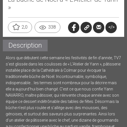
»
</>
2,0
338
Description
Alors que débutent cette semaine les festivités de fin d’année, TV7
s’est glissée dans les coulisses de « L’Atelier de Yann », pâtisserie
installée place de la Cathédrale à Colmar pour évoquer la
traditionnelle bûche de Noël. Incontournable, symbolique,
indispensable…
les termes sont nombreux pour la décrire mais
elle a aujourd’hui bien changé. C’est ce que nous confie Yann
NAVARRO, maître pâtissier, qui réinvente chaque année avec son
équipe ce dessert indétrônable des tables de fêtes. Désormais la
bûche n’est plus roulée et s’allège avec des mousses, des
génoises, et surtout des saveurs plus surprenantes. Ainsi lors
d’un atelier de pâtisserie avec le chef, une dizaine de gourmands
a pu confectionner une bûche au parfum vanille, framboise et