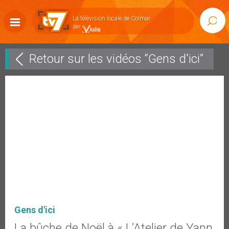
Accéder
au
La télévision locale de Colmar
Rech
contenu
Afficher
la
navigation
Retour sur les vidéos “Gens d'ici”
Gens d'ici
La bûche de Noël à « L’Atelier de Yann