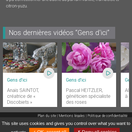
citron-yuzu.
Nos dernières vidéos “Gens d'ici”
Gens d'ici
Gens d'ici
Gen
Anaïs SAINTOT,
Pascal HEITZLER,
Ala
créatrice de «
généticien spécialiste
à C
Discobjets »
des roses
Plan du site
Mentions légales
Politique de confidentialité
This site uses cookies and gives you control over what you want to
Gestion des cookies
HDR COMMUNICATIONS
© 2015