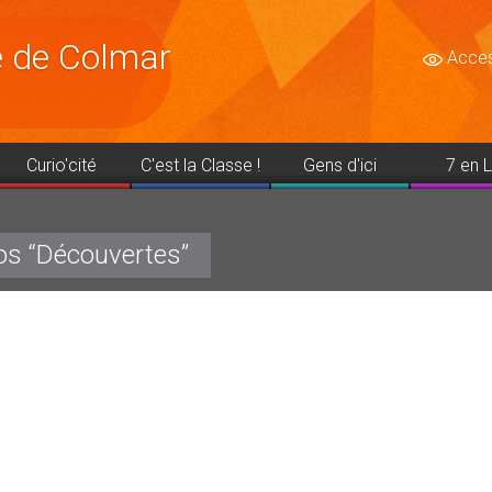
le de Colmar
Access
Curio'cité
C'est la Classe !
Gens d'ici
7 en L
os “Découvertes”