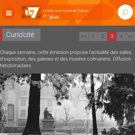
Accéder
au
La télévision locale de Colmar
Rech
contenu
Afficher
la
navigation
Curio'cité
<<
1
2
3
4
>>
Chaque semaine, cette émission propose l’actualité des salles
d’exposition, des galeries et des musées colmariens. Diffusion
hebdomadaire.