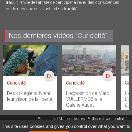
traduit l’envie de l’artiste de participer à l’éveil des consciences
sur la richesse du vivant… et sa fragilité.
Nos dernières vidéos “Curio'cité”
Curio'cité
Curio'cité
Cur
Des collégiens livrent
L’exposition de Marc
L’e
leur vision de la liberté
VUILLERMOZ à la
L’a
Galerie Audet
à l
Plan du site
Mentions légales
Politique de confidentialité
This site uses cookies and gives you control over what you want to
Gestion des cookies