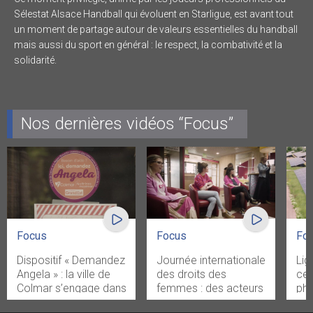
Sélestat Alsace Handball qui évoluent en Starligue, est avant tout
un moment de partage autour de valeurs essentielles du handball
mais aussi du sport en général : le respect, la combativité et la
solidarité.
Nos dernières vidéos “Focus”
Focus
Focus
Fo
Dispositif « Demandez
Journée internationale
Lig
Angela » : la ville de
des droits des
cen
Colmar s’engage dans
femmes : des acteurs
pho
la lutte contre le
locaux s’engagent
Via