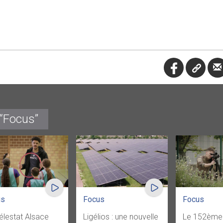
 “Focus”
us
Focus
Focus
élestat Alsace
Ligélios : une nouvelle
Le 152ème