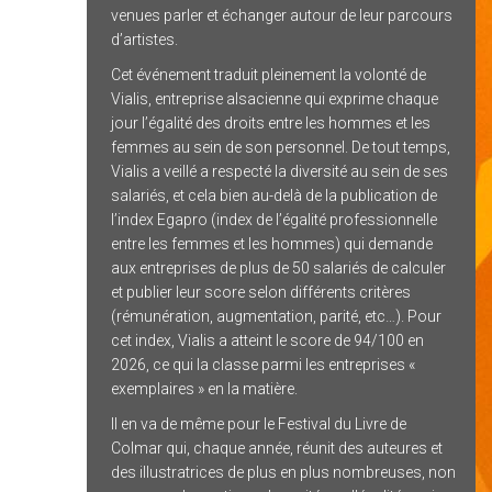
venues parler et échanger autour de leur parcours
d’artistes.
Cet événement traduit pleinement la volonté de
Vialis, entreprise alsacienne qui exprime chaque
jour l’égalité des droits entre les hommes et les
femmes au sein de son personnel. De tout temps,
Vialis a veillé a respecté la diversité au sein de ses
salariés, et cela bien au-delà de la publication de
l’index Egapro (index de l’égalité professionnelle
entre les femmes et les hommes) qui demande
aux entreprises de plus de 50 salariés de calculer
et publier leur score selon différents critères
(rémunération, augmentation, parité, etc…). Pour
cet index, Vialis a atteint le score de 94/100 en
2026, ce qui la classe parmi les entreprises «
exemplaires » en la matière.
Il en va de même pour le Festival du Livre de
Colmar qui, chaque année, réunit des auteures et
des illustratrices de plus en plus nombreuses, non