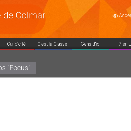
le de Colmar
Access
Curio'cité
C'est la Classe !
Gens d'ici
7 en L
os “Focus”