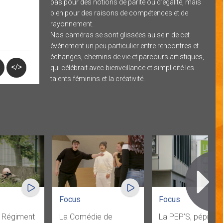
pas pour des notions de parité ou d’égalité, mais
bien pour des raisons de compétences et de
rayonnement.
Nos caméras se sont glissées au sein de cet
événement un peu particulier entre rencontres et
échanges, chemins de vie et parcours artistiques,
</>
qui célébrait avec bienveillance et simplicité les
talents féminins et la créativité.
Focus
Focus
 Régiment
La Comédie de
La PEP’S, pépinièr