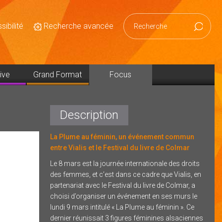
ibilité
Recherche avancée
Reche
ive
Grand Format
Focus
Description
La Plume au féminin, un événement commun
entre Vialis et le Festival du livre de Colmar
Le 8 mars est la journée internationale des droits
des femmes, et c’est dans ce cadre que Vialis, en
partenariat avec le Festival du livre de Colmar, a
choisi d’organiser un événement en ses murs le
lundi 9 mars intitulé « La Plume au féminin ». Ce
dernier réunissait 3 figures féminines alsaciennes