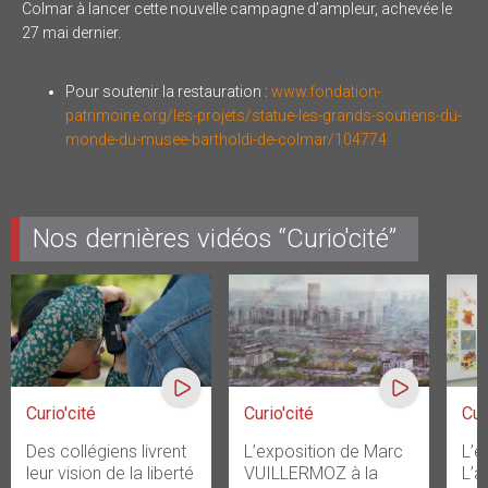
Colmar à lancer cette nouvelle campagne d’ampleur, achevée le
27 mai dernier.
Pour soutenir la restauration :
www.fondation-
patrimoine.org/les-projets/statue-les-grands-soutiens-du-
monde-du-musee-bartholdi-de-colmar/104774
Nos dernières vidéos “Curio'cité”
Curio'cité
Curio'cité
Cur
Des collégiens livrent
L’exposition de Marc
L’e
leur vision de la liberté
VUILLERMOZ à la
L’a