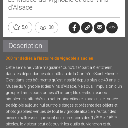
d’Alsace
</>
5,0
38
Description
300 m² dédiés à l’histoire du vignoble alsacien
Cette semaine, votre magazine "Curio'Cité" part à Kientzheim,
dans les dépendances du château de la Confrérie Saint-Etienne.
C’est dans ces bâtiments qu’est installé depuis plus de 40 ans le
Musée du Vignoble et des Vins d’Alsace. Né sous l’impulsion d’un
groupe d’amis passionnés d’histoire, fils de viticulteur ou
simplement attachés au patrimoine viticole alsacien, ce musée
se déploie aujourd’hui sur trois étages et présente des objets et
photographies venues de tout le vignoble alsacien. Autour des
ème
ème
pièces maîtresses que sont deux pressoirs des 17
et 18
siècles, le visiteur peut découvrir les outils du vigneron et du