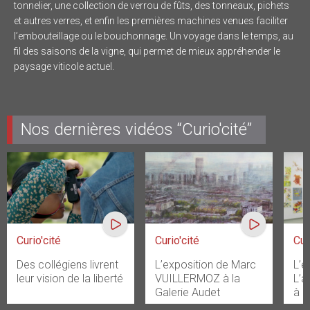
tonnelier, une collection de verrou de fûts, des tonneaux, pichets
et autres verres, et enfin les premières machines venues faciliter
l’embouteillage ou le bouchonnage. Un voyage dans le temps, au
fil des saisons de la vigne, qui permet de mieux appréhender le
paysage viticole actuel.
Nos dernières vidéos “Curio'cité”
Curio'cité
Curio'cité
Cur
Des collégiens livrent
L’exposition de Marc
L’e
leur vision de la liberté
VUILLERMOZ à la
L’a
Galerie Audet
à l