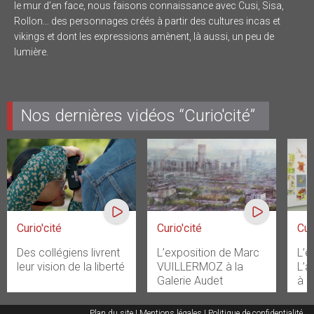
le mur d’en face, nous faisons connaissance avec Cusi, Sisa,
Rollon… des personnages créés à partir des cultures incas et
vikings et dont les expressions amènent, là aussi, un peu de
lumière.
Nos dernières vidéos “Curio'cité”
Curio'cité
Curio'cité
Cur
Des collégiens livrent
L’exposition de Marc
L’e
leur vision de la liberté
VUILLERMOZ à la
L’a
Galerie Audet
à l
Plan du site
Mentions légales
Politique de confidentialité