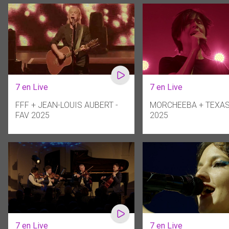
7 en Live
7 en Live
FFF + JEAN-LOUIS AUBERT -
MORCHEEBA + TEXAS 
FAV 2025
2025
7 en Live
7 en Live