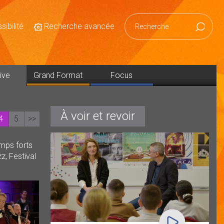
ibilité
Recherche avancée
Reche
ive
Grand Format
Focus
À voir et revoir
4
5
>>
emps forts
z, Festival