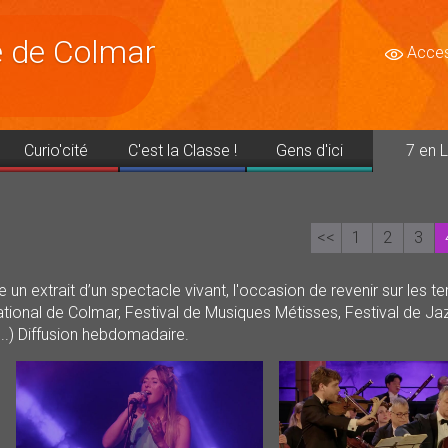
le de Colmar
Access
Curio'cité
C'est la Classe !
Gens d'ici
7 en L
<<
1
2
3
 extrait d’un spectacle vivant, l'occasion de revenir sur les t
ational de Colmar, Festival de Musiques Métisses, Festival de Jaz
...) Diffusion hebdomadaire.