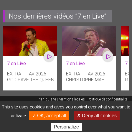
Nos dernières vidéos “7 en Live”
7 en Live
7 en Live
7 e
EXTRAIT FAV 2026 :
EXTRAIT FAV 2026 :
EXT
GOD SAVE THE QUEEN
CHRISTOPHE MAÉ
GI
Plan du site
Mentions légales
Politique de confidentialité
This site uses cookies and gives you control over what you want to
Gestion des cookies
HDR COMMUNICATIONS
© 2015
activate
✓ OK, accept all
✗ Deny all cookies
Personalize
Toutes vos émissions