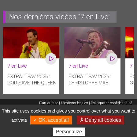
Nos dernières vidéos “7 en Live”
7 en Live
7 en Live
7 e
EXTRAIT FAV 2026 :
EXTRAIT FAV 2026 :
EXT
GOD SAVE THE QUEEN
CHRISTOPHE MAÉ
GI
Plan du site
Mentions légales
Politique de confidentialité
This site uses cookies and gives you control over what you want to
Gestion des cookies
HDR COMMUNICATIONS
© 2015
activate
✓ OK, accept all
✗ Deny all cookies
Personalize
Toutes vos émissions